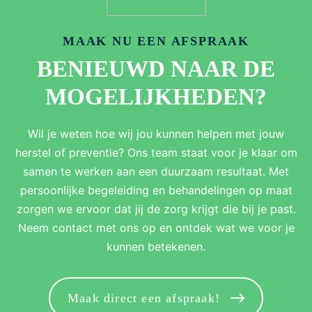
n 
helder 
en 
MAAK NU EEN AFSPRAAK
efficië
BENIEUWD NAAR DE
nt. De 
afspra
MOGELIJKHEDEN?
ken 
over 
Wil je weten hoe wij jou kunnen helpen met jouw
de 
herstel of preventie? Ons team staat voor je klaar om
verspr
eiding 
samen te werken aan een duurzaam resultaat. Met
van  
persoonlijke begeleiding en behandelingen op maat
het 
zorgen we ervoor dat jij de zorg krijgt die bij je past.
advies
Neem contact met ons op en ontdek wat we voor je
rappor
kunnen betekenen.
t 
werde
n stipt 
Maak direct een afspraak!
nagek