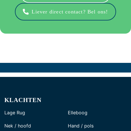
omen.
Ik 
Liever direct contact? Bel ons!
geef 
deze 
praktij
k en 
met 
name 
de 
ergoth
erape
ut die 
ik 
sprak, 
KLACHTEN
een 
dikke 
Lage Rug
Elleboog
10.
Nek / hoofd
Hand / pols