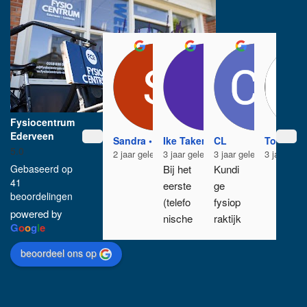
Fysiocentrum
Ederveen
Sandra •
Ike Takens
CL
Tonnie 
5.0
2 jaar geleden
3 jaar geleden
3 jaar geleden
3 jaar gel
Bij het 
Kundi
Gebaseerd op
41
eerste 
ge 
beoordelingen
(telefo
fysiop
powered by
nische
raktijk
G
o
o
g
l
e
) 
, met 
gespr
een 
beoordeel ons op
ek 
breed 
bleek 
aanbo
al 
d. Een 