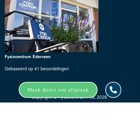
Fysiocentrum Ederveen
5.0
Gebaseerd op 41 beoordelingen
Maak direct een afspraak
Copyright ©
Fysiocentrum FCE
2026
Sitemap
|
Privacy Statement
|
Voorwaarden