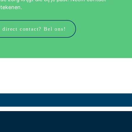
etekenen.
 direct contact? Bel ons!