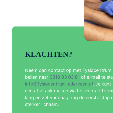
KLACHTEN?
Neem dan contact op met Fysiocentrum 
bellen naar
0318 83 03 81
of e-mail te st
info@fysiocentrum-ederveen.nl
. Je kunt
een afspraak maken via het contactformul
lang en zet vandaag nog de eerste stap 
sterker lichaam.