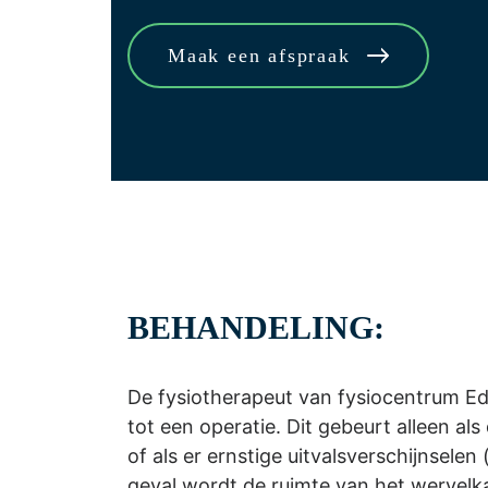
Maak een afspraak
BEHANDELING:
De fysiotherapeut van fysiocentrum E
tot een operatie. Dit gebeurt alleen al
of als er ernstige uitvalsverschijnsele
geval wordt de ruimte van het wervelk