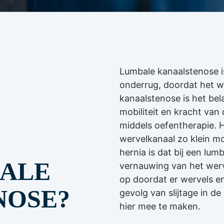
Lumbale kanaalstenose 
onderrug, doordat het we
kanaalstenose is het bela
mobiliteit en kracht van
middels oefentherapie. 
wervelkanaal zo klein mo
hernia is dat bij een lum
BALE
vernauwing van het werv
op doordat er wervels e
NOSE?
gevolg van slijtage in d
hier mee te maken.