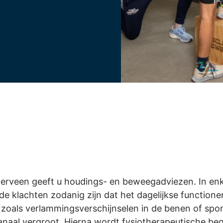
derveen geeft u houdings- en beweegadviezen. In en
s de klachten zodanig zijn dat het dagelijkse functio
n (zoals verlammingsverschijnselen in de benen of spon
anaal vergroot. Hierna wordt fysiotherapeutische be