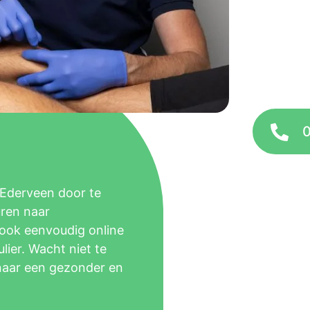
Ederveen door te
uren naar
 ook eenvoudig online
ier. Wacht niet te
naar een gezonder en