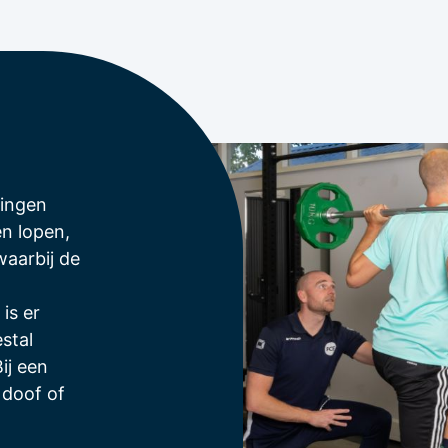
dingen
en lopen,
aarbij de
is er
stal
ij een
 doof of