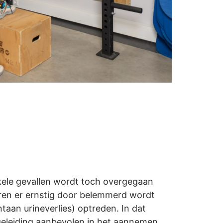
kele gevallen wordt toch overgegaan
neren er ernstig door belemmerd wordt
taan urineverlies) optreden. In dat
geleiding aanbevolen in het aannemen