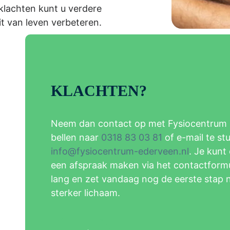
klachten kunt u verdere
t van leven verbeteren.
KLACHTEN?
Neem dan contact op met Fysiocentrum 
bellen naar
0318 83 03 81
of e-mail te st
info@fysiocentrum-ederveen.nl
. Je kunt
een afspraak maken via het contactformul
lang en zet vandaag nog de eerste stap 
sterker lichaam.