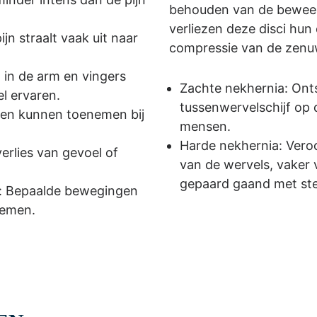
behouden van de beweegl
verliezen deze disci hun e
ijn straalt vaak uit naar
compressie van de zenu
 in de arm en vingers
Zachte nekhernia: Ont
l ervaren.
tussenwervelschijf op 
hten kunnen toenemen bij
mensen.
Harde nekhernia: Vero
verlies van gevoel of
van de wervels, vaker
gepaard gaand met st
n: Bepaalde bewegingen
nemen.