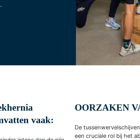
.
ekhernia
OORZAKEN V
mvatten vaak:
De tussenwervelschijven
een cruciale rol bij het
minder intens dan de pijn