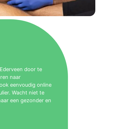
Ederveen door te
uren naar
 ook eenvoudig online
ier. Wacht niet te
naar een gezonder en