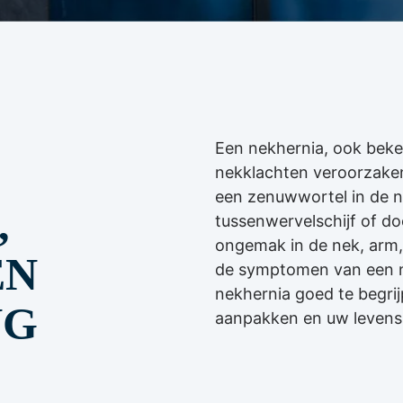
Een nekhernia, ook beken
nekklachten veroorzake
een zenuwwortel in de n
,
tussenwervelschijf of door
ongemak in de nek, arm,
EN
de symptomen van een n
nekhernia goed te begrij
NG
aanpakken en uw levensk