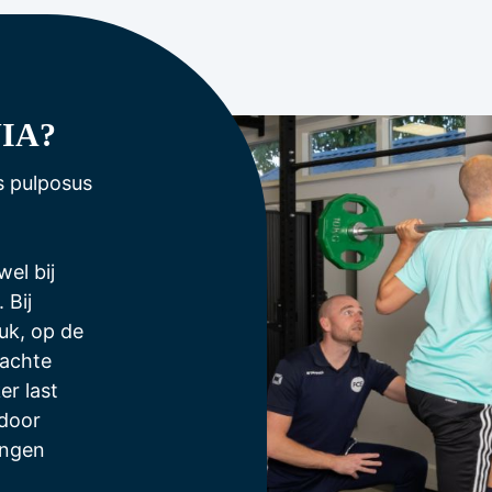
IA?
s pulposus
el bij
 Bij
uk, op de
zachte
r last
 door
ingen
n