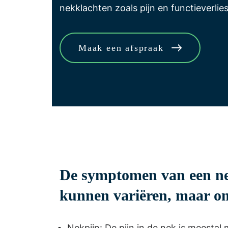
nekklachten zoals pijn en functieverlies
Maak een afspraak
De symptomen van een n
kunnen variëren, maar o
Nekpijn: De pijn in de nek is meestal 